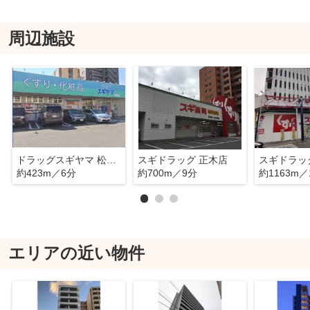
周辺施設
ドラッグスギヤマ 松原店
スギドラッグ 正木店
スギドラッ
約423m／6分
約700m／9分
約1163m／
エリアの近い物件