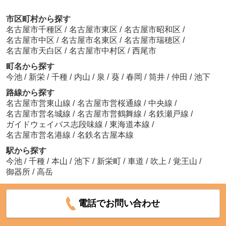
市区町村から探す
名古屋市千種区
/
名古屋市東区
/
名古屋市昭和区
/
名古屋市中区
/
名古屋市名東区
/
名古屋市瑞穂区
/
名古屋市天白区
/
名古屋市中村区
/
西尾市
町名から探す
今池
/
新栄
/
千種
/
内山
/
泉
/
葵
/
春岡
/
筒井
/
仲田
/
池下
路線から探す
名古屋市営東山線
/
名古屋市営桜通線
/
中央線
/
名古屋市営名城線
/
名古屋市営鶴舞線
/
名鉄瀬戸線
/
ガイドウェイバス志段味線
/
東海道本線
/
名古屋市営名港線
/
名鉄名古屋本線
駅から探す
今池
/
千種
/
本山
/
池下
/
新栄町
/
車道
/
吹上
/
覚王山
/
御器所
/
高岳
電話でお問い合わせ