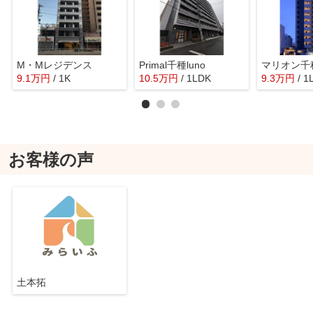
M・Mレジデンス
Primal千種luno
マリオン千
9.1
万
円
/ 1K
10.5
万
円
/ 1LDK
9.3
万
円
/ 1
お客様の声
土本拓