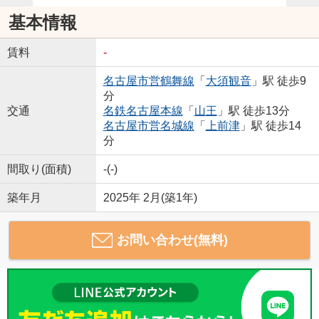
基本情報
賃料
-
名古屋市営鶴舞線
「
大須観音
」駅 徒歩9
分
交通
名鉄名古屋本線
「
山王
」駅 徒歩13分
名古屋市営名城線
「
上前津
」駅 徒歩14
分
間取り(面積)
-(-)
築年月
2025年 2月(築1年)
お問い合わせ(無料)