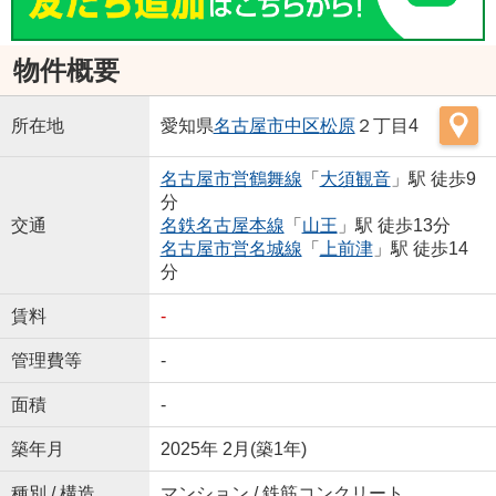
物件概要
所在地
愛知県
名古屋市中区
松原
２丁目4
名古屋市営鶴舞線
「
大須観音
」駅 徒歩9
分
交通
名鉄名古屋本線
「
山王
」駅 徒歩13分
名古屋市営名城線
「
上前津
」駅 徒歩14
分
賃料
-
管理費等
-
面積
-
築年月
2025年 2月(築1年)
種別 / 構造
マンション / 鉄筋コンクリート