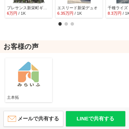
プレサンス新栄町ギャラント
エスリード新栄デュオ
千種ライズ
6
万
円
/ 1K
6.35
万
円
/ 1K
8.3
万
円
/ 1
お客様の声
土本拓
メールで共有する
LINEで共有する