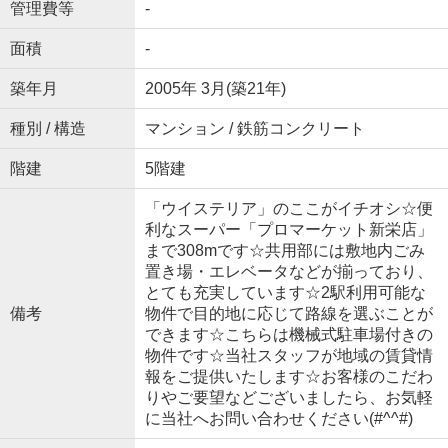
管理費等
-
面積
-
築年月
2005年 3月(築21年)
種別 / 構造
マンション / 鉄筋コンクリート
階建
5階建
「ウイステリア」のここがイチオシ☆便
利なスーパー「プロマーケット新栄店」
まで308mです☆共用部には敷地内ごみ
置き場・エレベータなどが揃っており、
とても充実しています☆2駅利用可能な
備考
物件で目的地に応じて路線を選ぶことが
できます☆こちらは機械式駐車場付きの
物件です☆当社スタッフが地域の賃貸情
報をご提供いたします☆お客様のこだわ
りやご要望などございましたら、お気軽
に当社へお問い合わせください(#^^#)