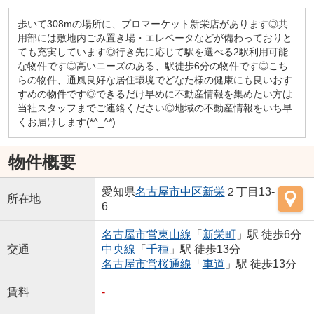
歩いて308mの場所に、プロマーケット新栄店があります◎共
用部には敷地内ごみ置き場・エレベータなどが備わっておりと
ても充実しています◎行き先に応じて駅を選べる2駅利用可能
な物件です◎高いニーズのある、駅徒歩6分の物件です◎こち
らの物件、通風良好な居住環境でどなた様の健康にも良いおす
すめの物件です◎できるだけ早めに不動産情報を集めたい方は
当社スタッフまでご連絡ください◎地域の不動産情報をいち早
くお届けします(*^_^*)
物件概要
愛知県
名古屋市中区
新栄
２丁目13-
所在地
6
名古屋市営東山線
「
新栄町
」駅 徒歩6分
交通
中央線
「
千種
」駅 徒歩13分
名古屋市営桜通線
「
車道
」駅 徒歩13分
賃料
-