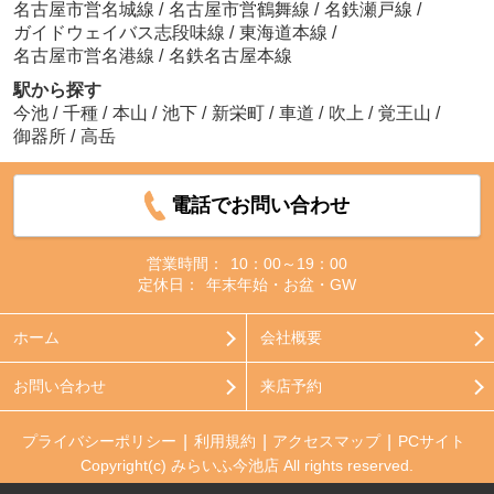
名古屋市営名城線
/
名古屋市営鶴舞線
/
名鉄瀬戸線
/
ガイドウェイバス志段味線
/
東海道本線
/
名古屋市営名港線
/
名鉄名古屋本線
駅から探す
今池
/
千種
/
本山
/
池下
/
新栄町
/
車道
/
吹上
/
覚王山
/
御器所
/
高岳
電話でお問い合わせ
営業時間：
10：00～19：00
定休日：
年末年始・お盆・GW
ホーム
会社概要
お問い合わせ
来店予約
プライバシーポリシー
利用規約
アクセスマップ
PCサイト
Copyright(c) みらいふ今池店 All rights reserved.