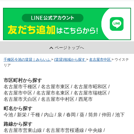
ページトップへ
千種区今池の賃貸｜みらいふ
>
(賃貸)地域から探す
>
名古屋市中区
>
ウイステ
リア
市区町村から探す
名古屋市千種区
/
名古屋市東区
/
名古屋市昭和区
/
名古屋市中区
/
名古屋市名東区
/
名古屋市瑞穂区
/
名古屋市天白区
/
名古屋市中村区
/
西尾市
町名から探す
今池
/
新栄
/
千種
/
内山
/
泉
/
春岡
/
葵
/
筒井
/
仲田
/
池下
路線から探す
名古屋市営東山線
/
名古屋市営桜通線
/
中央線
/