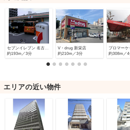
セブンイレブン 名古屋新栄2丁目南店
V・drug 新栄店
プロマーケ
約193m／3分
約210m／3分
約308m／
エリアの近い物件