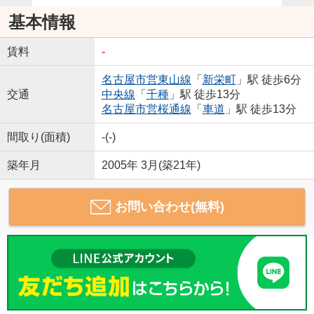
基本情報
賃料
-
名古屋市営東山線
「
新栄町
」駅 徒歩6分
交通
中央線
「
千種
」駅 徒歩13分
名古屋市営桜通線
「
車道
」駅 徒歩13分
間取り(面積)
-(-)
築年月
2005年 3月(築21年)
お問い合わせ(無料)