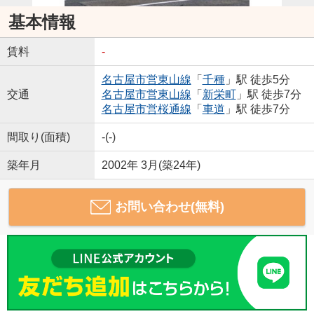
基本情報
賃料
-
名古屋市営東山線
「
千種
」駅 徒歩5分
交通
名古屋市営東山線
「
新栄町
」駅 徒歩7分
名古屋市営桜通線
「
車道
」駅 徒歩7分
間取り(面積)
-(-)
築年月
2002年 3月(築24年)
お問い合わせ(無料)