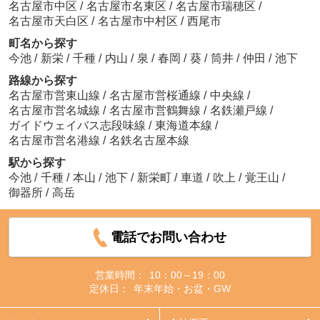
名古屋市中区
/
名古屋市名東区
/
名古屋市瑞穂区
/
名古屋市天白区
/
名古屋市中村区
/
西尾市
町名から探す
今池
/
新栄
/
千種
/
内山
/
泉
/
春岡
/
葵
/
筒井
/
仲田
/
池下
路線から探す
名古屋市営東山線
/
名古屋市営桜通線
/
中央線
/
名古屋市営名城線
/
名古屋市営鶴舞線
/
名鉄瀬戸線
/
ガイドウェイバス志段味線
/
東海道本線
/
名古屋市営名港線
/
名鉄名古屋本線
駅から探す
今池
/
千種
/
本山
/
池下
/
新栄町
/
車道
/
吹上
/
覚王山
/
御器所
/
高岳
電話でお問い合わせ
営業時間：
10：00～19：00
定休日：
年末年始・お盆・GW