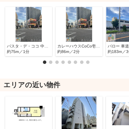
パスタ・デ・ココ 中区新栄店
カレーハウスCoCo壱番屋 中区新栄店
バロー 車
約75m／1分
約86m／2分
約183m／
エリアの近い物件