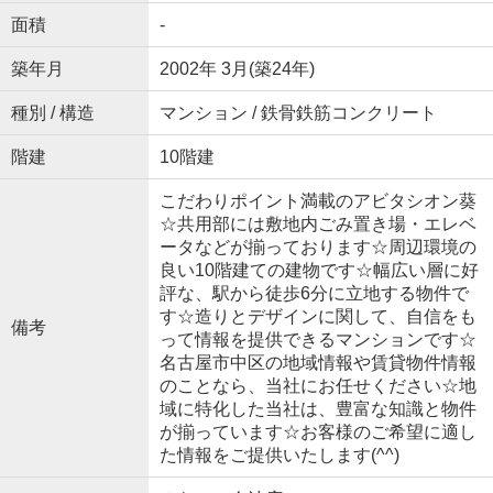
面積
-
築年月
2002年 3月(築24年)
種別 / 構造
マンション / 鉄骨鉄筋コンクリート
階建
10階建
こだわりポイント満載のアビタシオン葵
☆共用部には敷地内ごみ置き場・エレベ
ータなどが揃っております☆周辺環境の
良い10階建ての建物です☆幅広い層に好
評な、駅から徒歩6分に立地する物件で
す☆造りとデザインに関して、自信をも
備考
って情報を提供できるマンションです☆
名古屋市中区の地域情報や賃貸物件情報
のことなら、当社にお任せください☆地
域に特化した当社は、豊富な知識と物件
が揃っています☆お客様のご希望に適し
た情報をご提供いたします(^^)