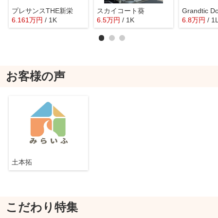
プレサンスTHE新栄
スカイコート葵
Grandtic 
6.161
万
円
/ 1K
6.5
万
円
/ 1K
6.8
万
円
/ 1
お客様の声
土本拓
こだわり特集