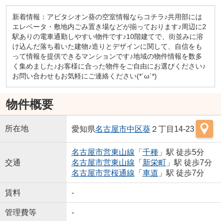
新着情報：アビタシオン葵の空室情報ならコチラ♪共用部には
エレベータ・敷地内ごみ置き場などが揃っております♪周辺に2
駅ありの電車通勤しやすい物件です♪10階建てで、街並みに溶
け込んだ落ち着いた建物♪造りとデザインに関して、自信をも
って情報を提供できるマンションです♪地域の物件情報を数多
く集めました♪お客様に合った物件をご自由にお選びください♪
お問い合わせもお気軽にご連絡ください(*´ω`*)
物件概要
所在地
愛知県
名古屋市中区
葵
２丁目14-23
名古屋市営東山線
「
千種
」駅 徒歩5分
交通
名古屋市営東山線
「
新栄町
」駅 徒歩7分
名古屋市営桜通線
「
車道
」駅 徒歩7分
賃料
-
管理費等
-