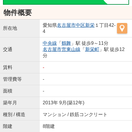
物件概要
愛知県
名古屋市中区
新栄
１丁目42-
所在地
4
中央線
「
鶴舞
」駅 徒歩9～11分
交通
名古屋市営東山線
「
新栄町
」駅 徒歩12
分
賃料
-
管理費等
-
面積
-
築年月
2013年 9月(築12年)
種別 / 構造
マンション / 鉄筋コンクリート
階建
8階建