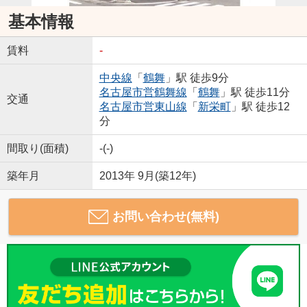
基本情報
賃料
-
中央線
「
鶴舞
」駅 徒歩9分
名古屋市営鶴舞線
「
鶴舞
」駅 徒歩11分
交通
名古屋市営東山線
「
新栄町
」駅 徒歩12
分
間取り(面積)
-(-)
築年月
2013年 9月(築12年)
お問い合わせ(無料)