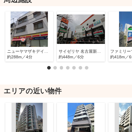
ニューヤマザキデイリーストア新栄二丁目店
サイゼリヤ 名古屋新栄スポルト店
約288m／4分
約448m／6分
約418m／
エリアの近い物件