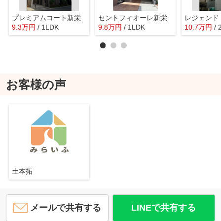
プレミアムコート新栄
セントフィオーレ新栄
レジェンド 
9.3
万
円
/ 1LDK
9.8
万
円
/ 1LDK
10.7
万
円
/
お客様の声
土本拓
メールで共有する
LINEで共有する