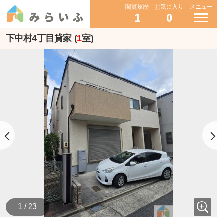
閲覧履歴
お気に入り
メニュー
1
0
下中村4丁目貸家 (
1
室)
1 / 23