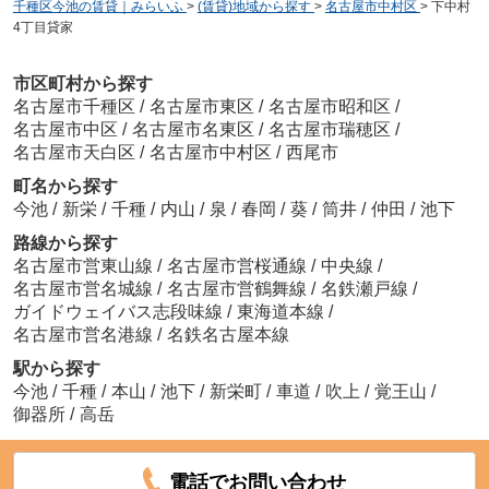
千種区今池の賃貸｜みらいふ
>
(賃貸)地域から探す
>
名古屋市中村区
>
下中村
4丁目貸家
市区町村から探す
名古屋市千種区
/
名古屋市東区
/
名古屋市昭和区
/
名古屋市中区
/
名古屋市名東区
/
名古屋市瑞穂区
/
名古屋市天白区
/
名古屋市中村区
/
西尾市
町名から探す
今池
/
新栄
/
千種
/
内山
/
泉
/
春岡
/
葵
/
筒井
/
仲田
/
池下
路線から探す
名古屋市営東山線
/
名古屋市営桜通線
/
中央線
/
名古屋市営名城線
/
名古屋市営鶴舞線
/
名鉄瀬戸線
/
ガイドウェイバス志段味線
/
東海道本線
/
名古屋市営名港線
/
名鉄名古屋本線
駅から探す
今池
/
千種
/
本山
/
池下
/
新栄町
/
車道
/
吹上
/
覚王山
/
御器所
/
高岳
電話でお問い合わせ