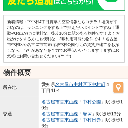
新着情報：下中村4丁目貸家の空室情報ならコチラ！場所が平
坦なのは、ランニングをする上で抑えたいポイントですね！通
勤やお出かけに便利な、徒歩10分に駅のある物件です！よくお
出かけをする方にも便利な、2駅利用可能な物件です！名古屋
市中村区や名古屋市営東山線中村公園付近の賃貸戸建てをお探
しなら、当社があなたを全力でお手伝いいたします！まずはお
気軽にお問い合わせください(*^_^*)
物件概要
愛知県
名古屋市中村区
下中村町
４
所在地
丁目41-4
名古屋市営東山線
「
中村公園
」駅 徒歩1
0分
交通
名古屋市営東山線
「
岩塚
」駅 徒歩13分
名古屋市営東山線
「
中村日赤
」駅 徒歩1
6分