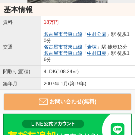
基本情報
賃料
18万円
名古屋市営東山線
「
中村公園
」駅 徒歩1
0分
交通
名古屋市営東山線
「
岩塚
」駅 徒歩13分
名古屋市営東山線
「
中村日赤
」駅 徒歩1
6分
間取り(面積)
4LDK(108.24㎡)
築年月
2007年 1月(築19年)
お問い合わせ(無料)