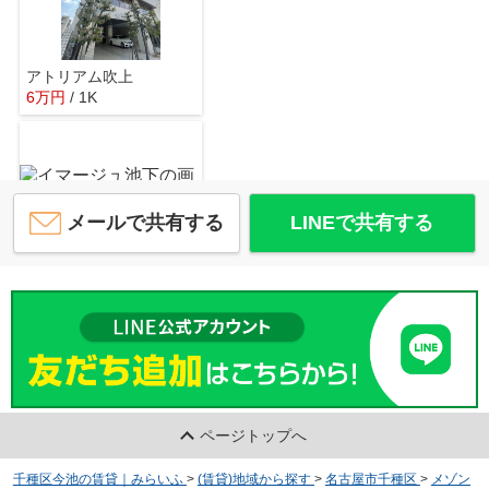
アトリアム吹上
6
万
円
/ 1K
シミ抜きクリーニングのラメール 覚王山店
約778m／10分
メールで共有する
LINEで共有する
イマージュ池下
6.2
万
円
/ 1DK
名古屋覚王山郵便局
約849m／11分
ページトップへ
パークアベニュー東山
千種区今池の賃貸｜みらいふ
>
(賃貸)地域から探す
>
名古屋市千種区
>
メゾン
6.3
万
円
/ 1LDK