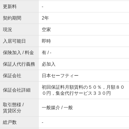
更新料
-
契約期間
2年
現況
空家
入居可能日
即時
保険加入 / 料金
有 / -
保証人代行義務
必加入
保証会社
日本セーフティー
初回保証料月額賃料の５０％，月額８０
保証会社詳細
０円，集金代行サービス３３０円
取引態様 /
一般媒介 / 一般
賃貸区分
総戸数
-