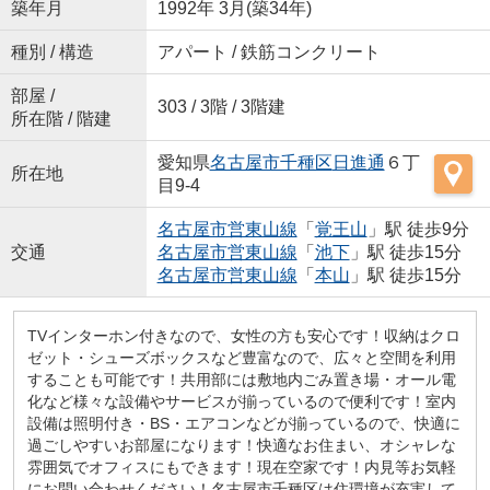
築年月
1992年 3月(築34年)
種別 / 構造
アパート / 鉄筋コンクリート
部屋 /
303 / 3階 / 3階建
所在階 / 階建
愛知県
名古屋市千種区
日進通
６丁
所在地
目9-4
名古屋市営東山線
「
覚王山
」駅 徒歩9分
交通
名古屋市営東山線
「
池下
」駅 徒歩15分
名古屋市営東山線
「
本山
」駅 徒歩15分
TVインターホン付きなので、女性の方も安心です！収納はクロ
ゼット・シューズボックスなど豊富なので、広々と空間を利用
することも可能です！共用部には敷地内ごみ置き場・オール電
化など様々な設備やサービスが揃っているので便利です！室内
設備は照明付き・BS・エアコンなどが揃っているので、快適に
過ごしやすいお部屋になります！快適なお住まい、オシャレな
雰囲気でオフィスにもできます！現在空家です！内見等お気軽
にお問い合わせください！名古屋市千種区は住環境が充実して