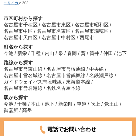
ユリイカ
>
303
市区町村から探す
名古屋市千種区
/
名古屋市東区
/
名古屋市昭和区
/
名古屋市中区
/
名古屋市名東区
/
名古屋市瑞穂区
/
名古屋市天白区
/
名古屋市中村区
/
西尾市
ＦＪ日進通
町名から探す
6.2
万
円
/ 2K
今池
/
新栄
/
千種
/
内山
/
泉
/
春岡
/
葵
/
筒井
/
仲田
/
池下
路線から探す
名古屋市営東山線
/
名古屋市営桜通線
/
中央線
/
名古屋市営名城線
/
名古屋市営鶴舞線
/
名鉄瀬戸線
/
ガイドウェイバス志段味線
/
東海道本線
/
名古屋市営名港線
/
名鉄名古屋本線
駅から探す
今池
/
千種
/
本山
/
池下
/
新栄町
/
車道
/
吹上
/
覚王山
/
御器所
/
高岳
電話でお問い合わせ