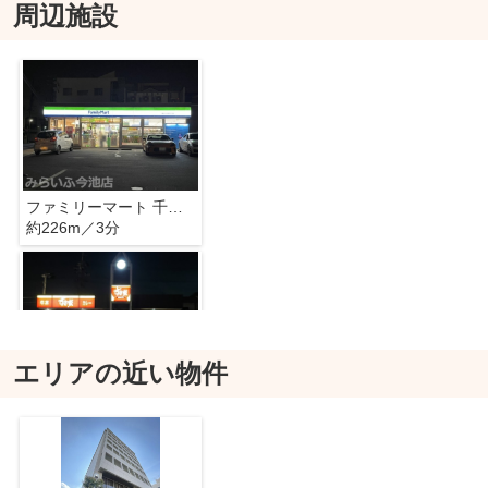
周辺施設
ファミリーマート 千種田代本通四丁目店
約226m／3分
エリアの近い物件
すき家 千種鏡池通店
約590m／8分