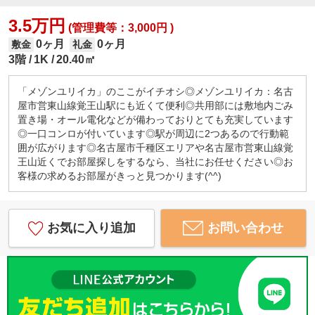
3.5万円
(管理費等：3,000円 )
0ヶ月
0ヶ月
敷金
礼金
3階
1K
20.40㎡
「メゾンユリイカ」のここがイチオシ◎メゾンユリイカ：名古
屋市営東山線覚王山駅にも近くて便利◎共用部には敷地内ごみ
置き場・オール電化などが備わっておりとても充実しています
◎一口コンロが付いています◎駅が周辺に2つあるので行動範
囲が広がります◎名古屋市千種区エリアや名古屋市営東山線覚
王山近くでお部屋探しをするなら、当社にお任せください◎お
客様の求めるお部屋がきっと見つかります(^^)
お気に入り追加
お問い合わせ