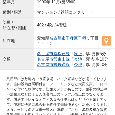
築年月
1990年 11月(築35年)
種別 / 構造
マンション / 鉄筋コンクリート
部屋 /
402 / 4階 / 4階建
所在階 / 階建
愛知県
名古屋市千種区
千種
３丁目
所在地
１１－２
名古屋市営桜通線
「
吹上
」駅 徒歩5分
交通
名古屋市営東山線
「
今池
」駅 徒歩10分
名古屋市営桜通線
「
今池
」駅 徒歩10分
共用部には敷地内ごみ置き場・バイク置場などが揃っておりま
す。室内設備は照明付き・フローリングなど大変充実。一口コ
ンロが付いた物件です。防犯カメラがあるので、犯罪の抑止や
不法投棄などによる入居者同士のトラブル防止につながりま
す。快適でキレイなオフィスなら仕事もはかどりやる気もアッ
プ。優雅に快適に暮らせる物件で毎日快適な生活をおくりまし
ょう。当社は名古屋市千種区に密着しており、多種多様な賃貸
住宅情報をお取り扱いしております。ご希望の条件がございま