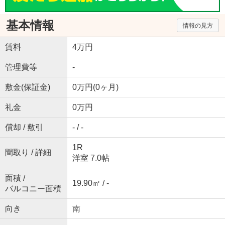
基本情報
情報の見方
賃料
4万円
管理費等
-
敷金(保証金)
0万円(0ヶ月)
礼金
0万円
償却 / 敷引
- / -
1R
間取り / 詳細
洋室 7.0帖
面積 /
19.90㎡ / -
バルコニー面積
向き
南