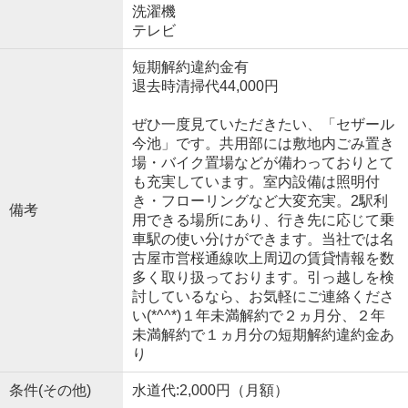
洗濯機
テレビ
短期解約違約金有
退去時清掃代44,000円
ぜひ一度見ていただきたい、「セザール
今池」です。共用部には敷地内ごみ置き
場・バイク置場などが備わっておりとて
も充実しています。室内設備は照明付
き・フローリングなど大変充実。2駅利
備考
用できる場所にあり、行き先に応じて乗
車駅の使い分けができます。当社では名
古屋市営桜通線吹上周辺の賃貸情報を数
多く取り扱っております。引っ越しを検
討しているなら、お気軽にご連絡くださ
い(*^^*)１年未満解約で２ヵ月分、２年
未満解約で１ヵ月分の短期解約違約金あ
り
条件(その他)
水道代:2,000円（月額）