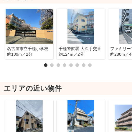
名古屋市立千種小学校
千種警察署 大久手交番
約139m／2分
約124m／2分
約280m／
エリアの近い物件