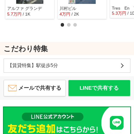
Tres En 
アルファ グランデ
川村ビル
5.3
万
円
/ 1
5.7
万
円
/ 1K
4
万
円
/ 2K
こだわり特集
【賃貸特集】駅徒歩5分
メールで共有する
LINEで共有する