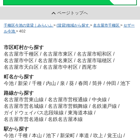
ページトップへ
千種区今池の賃貸｜みらいふ
>
(賃貸)地域から探す
>
名古屋市千種区
>
セザー
ル今池
>
402
市区町村から探す
名古屋市千種区
/
名古屋市東区
/
名古屋市昭和区
/
名古屋市中区
/
名古屋市名東区
/
名古屋市瑞穂区
/
名古屋市天白区
/
名古屋市中村区
/
西尾市
町名から探す
今池
/
新栄
/
千種
/
内山
/
泉
/
葵
/
春岡
/
筒井
/
仲田
/
池下
路線から探す
名古屋市営東山線
/
名古屋市営桜通線
/
中央線
/
名古屋市営名城線
/
名古屋市営鶴舞線
/
名鉄瀬戸線
/
ガイドウェイバス志段味線
/
東海道本線
/
名古屋市営名港線
/
名鉄名古屋本線
駅から探す
今池
/
千種
/
本山
/
池下
/
新栄町
/
車道
/
吹上
/
覚王山
/