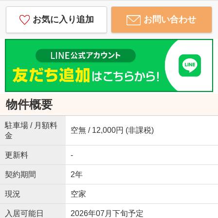
お気に入り追加
お問い合わせ
物件概要
駐車場 / 月額料
空無 / 12,000円 (非課税)
金
更新料
-
契約期間
2年
現況
空家
入居可能日
2026年07月下旬予定