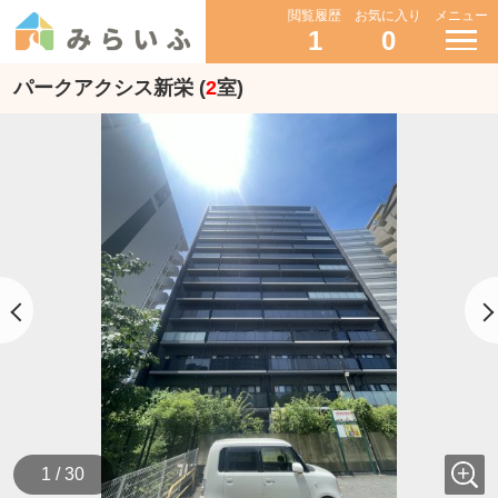
閲覧履歴
お気に入り
メニュー
1
0
パークアクシス新栄 (
2
室)
1 / 30