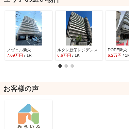
ノヴェル新栄
ルクレ新栄レジデンス
DOPE新栄
7.09
万
円
/ 1R
6.6
万
円
/ 1K
6.2
万
円
/ 1
お客様の声