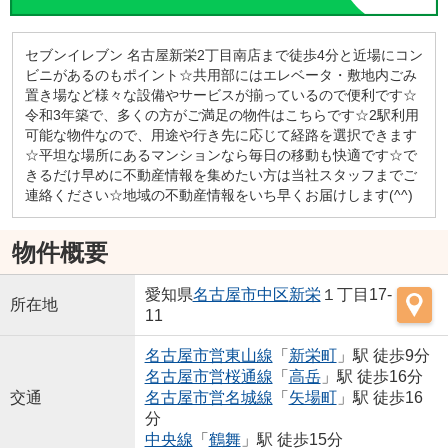
セブンイレブン 名古屋新栄2丁目南店まで徒歩4分と近場にコン
ビニがあるのもポイント☆共用部にはエレベータ・敷地内ごみ
置き場など様々な設備やサービスが揃っているので便利です☆
令和3年築で、多くの方がご満足の物件はこちらです☆2駅利用
可能な物件なので、用途や行き先に応じて経路を選択できます
☆平坦な場所にあるマンションなら毎日の移動も快適です☆で
きるだけ早めに不動産情報を集めたい方は当社スタッフまでご
連絡ください☆地域の不動産情報をいち早くお届けします(^^)
物件概要
愛知県
名古屋市中区
新栄
１丁目17-
所在地
11
名古屋市営東山線
「
新栄町
」駅 徒歩9分
名古屋市営桜通線
「
高岳
」駅 徒歩16分
交通
名古屋市営名城線
「
矢場町
」駅 徒歩16
分
中央線
「
鶴舞
」駅 徒歩15分