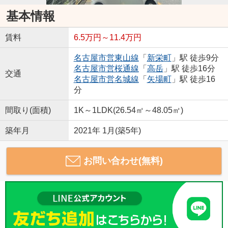
基本情報
賃料
6.5万円～11.4万円
名古屋市営東山線
「
新栄町
」駅 徒歩9分
名古屋市営桜通線
「
高岳
」駅 徒歩16分
交通
名古屋市営名城線
「
矢場町
」駅 徒歩16
分
間取り(面積)
1K～1LDK(26.54㎡～48.05㎡)
築年月
2021年 1月(築5年)
お問い合わせ(無料)