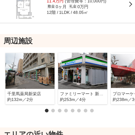
11.4万円
(管理費等：10,000円)
0ヶ月
0万円
敷金
礼金
12階
48.05㎡
1LDK
周辺施設
千里馬薬局新栄店
ファミリーマート 新栄一丁目店
プロマーケ
約132m／2分
約253m／4分
約238m／
エリアの近い物件