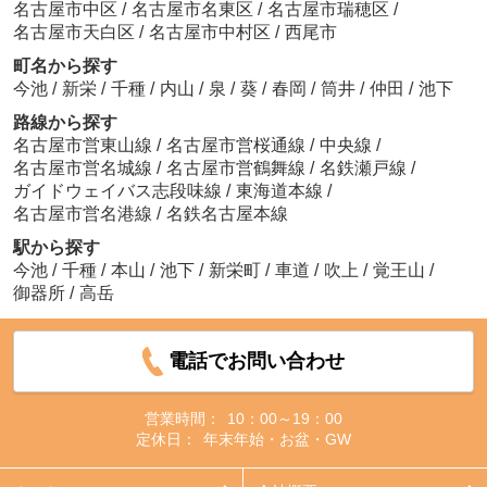
名古屋市中区
/
名古屋市名東区
/
名古屋市瑞穂区
/
名古屋市天白区
/
名古屋市中村区
/
西尾市
町名から探す
今池
/
新栄
/
千種
/
内山
/
泉
/
葵
/
春岡
/
筒井
/
仲田
/
池下
路線から探す
名古屋市営東山線
/
名古屋市営桜通線
/
中央線
/
名古屋市営名城線
/
名古屋市営鶴舞線
/
名鉄瀬戸線
/
ガイドウェイバス志段味線
/
東海道本線
/
名古屋市営名港線
/
名鉄名古屋本線
駅から探す
今池
/
千種
/
本山
/
池下
/
新栄町
/
車道
/
吹上
/
覚王山
/
御器所
/
高岳
電話でお問い合わせ
営業時間：
10：00～19：00
定休日：
年末年始・お盆・GW