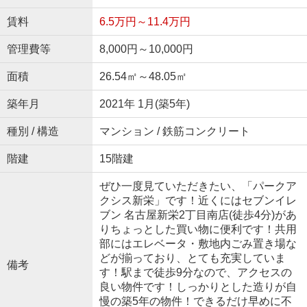
賃料
6.5万円～11.4万円
管理費等
8,000円～10,000円
面積
26.54㎡～48.05㎡
築年月
2021年 1月(築5年)
種別 / 構造
マンション / 鉄筋コンクリート
階建
15階建
ぜひ一度見ていただきたい、「パークア
クシス新栄」です！近くにはセブンイレ
ブン 名古屋新栄2丁目南店(徒歩4分)があ
りちょっとした買い物に便利です！共用
部にはエレベータ・敷地内ごみ置き場な
どが揃っており、とても充実していま
備考
す！駅まで徒歩9分なので、アクセスの
良い物件です！しっかりとした造りが自
慢の築5年の物件！できるだけ早めに不