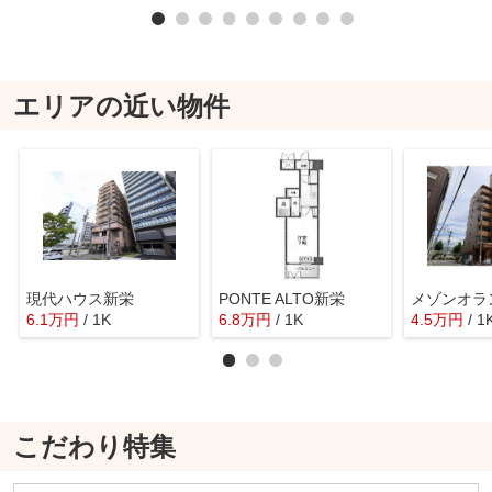
エリアの近い物件
現代ハウス新栄
PONTE ALTO新栄
メゾンオラ
6.1
万
円
/ 1K
6.8
万
円
/ 1K
4.5
万
円
/ 1
こだわり特集