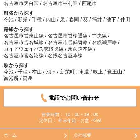
名古屋市天白区
/
名古屋市中村区
/
西尾市
町名から探す
今池
/
新栄
/
千種
/
内山
/
泉
/
春岡
/
葵
/
筒井
/
池下
/
仲田
路線から探す
名古屋市営東山線
/
名古屋市営桜通線
/
中央線
/
名古屋市営名城線
/
名古屋市営鶴舞線
/
名鉄瀬戸線
/
ガイドウェイバス志段味線
/
東海道本線
/
名古屋市営名港線
/
名鉄名古屋本線
駅から探す
今池
/
千種
/
本山
/
池下
/
新栄町
/
車道
/
吹上
/
覚王山
/
御器所
/
高岳
電話でお問い合わせ
営業時間：
10：00～19：00
定休日：
年末年始・お盆・GW
ホーム
会社概要