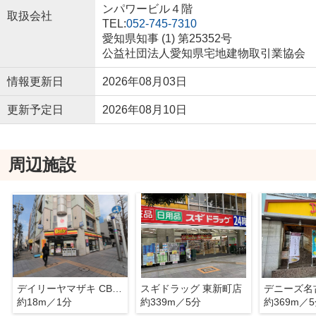
ンパワービル４階
取扱会社
TEL:
052-745-7310
愛知県知事 (1) 第25352号
公益社団法人愛知県宅地建物取引業協会
情報更新日
2026年08月03日
更新予定日
2026年08月10日
周辺施設
デイリーヤマザキ CBC前店
スギドラッグ 東新町店
約18m／1分
約339m／5分
約369m／