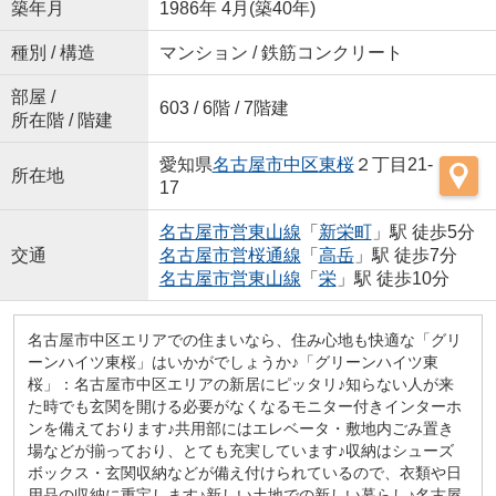
築年月
1986年 4月(築40年)
種別 / 構造
マンション / 鉄筋コンクリート
部屋 /
603 / 6階 / 7階建
所在階 / 階建
愛知県
名古屋市中区
東桜
２丁目21-
所在地
17
名古屋市営東山線
「
新栄町
」駅 徒歩5分
交通
名古屋市営桜通線
「
高岳
」駅 徒歩7分
名古屋市営東山線
「
栄
」駅 徒歩10分
名古屋市中区エリアでの住まいなら、住み心地も快適な「グリ
ーンハイツ東桜」はいかがでしょうか♪「グリーンハイツ東
桜」：名古屋市中区エリアの新居にピッタリ♪知らない人が来
た時でも玄関を開ける必要がなくなるモニター付きインターホ
ンを備えております♪共用部にはエレベータ・敷地内ごみ置き
場などが揃っており、とても充実しています♪収納はシューズ
ボックス・玄関収納などが備え付けられているので、衣類や日
用品の収納に重宝します♪新しい土地での新しい暮らし♪名古屋