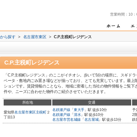
営業時間：
10：
域から探す
>
名古屋市東区
>
C.P.主税町レジデンス
C.P.主税町レジデンス
「C.P.主税町レジデンス」のここがイチオシ。歩いて5分の場所に、スギド
ベータ・敷地内ごみ置き場などが揃っており、とても充実しています。最上
ションです。賃貸情報のことなら、地域に密着した当社の物件情報をご覧下
件や、ニーズに合わせた物件のご紹介させていただきます。
所在地
交通
名鉄瀬戸線
「
東大手
」駅 徒歩10分
予
愛知県
名古屋市東区
主税町
２
名鉄瀬戸線
「
清水
」駅 徒歩10分
2
丁目13
名古屋市営名城線
「
名古屋城
」駅 徒歩13分
鉄