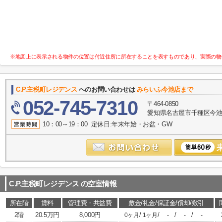
※地図上に表示される物件の位置は付近住所に所在することを表すものであり、実際の物
C.P.主税町レジデンス
へのお問い合わせは
みらいふ今池店まで
052-745-7310
〒464-0850
愛知県名古屋市千種区今池１
10：00～19：00 定休日:年末年始・お盆・GW
C.P.主税町レジデンス
の空室情報
所在階
賃料
管理費・共益費
敷金/礼金/保証金/償却/敷引
2階
20.5万円
8,000円
/
/
/
/
0ヶ月
1ヶ月
-
-
-