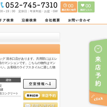
00
00
00～19：00
定休日：
年末年始・お盆・GW
ラッグ 清水口店があります。共用部にはエレ
階のマンションです。こちらの物件はマン
さい。お客様のライフスタイルに適した物
建物
空室情報へ
定
階建
筋コンクリート