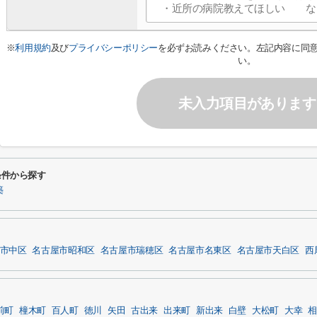
※
利用規約
及び
プライバシーポリシー
を必ずお読みください。左記内容に同
い。
未入力項目があります
条件から探す
築
市中区
名古屋市昭和区
名古屋市瑞穂区
名古屋市名東区
名古屋市天白区
西
前町
橦木町
百人町
徳川
矢田
古出来
出来町
新出来
白壁
大松町
大幸
相