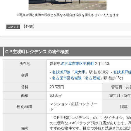
※写真や図と実際の現状とが異なる場合は現状を優先させていただきます
【外観】
コメント
C.P.主税町レジデンス
の物件概要
所在地
愛知県
名古屋市東区
主税町
２丁目13
名鉄瀬戸線
「
東大手
」駅 徒歩10分
名鉄瀬戸
交通
名古屋市営名城線
「
名古屋城
」駅 徒歩13分
賃料
20.5万円
管理費・共
面積
63.86㎡
築年月（築
マンション / 鉄筋コンクリー
種別/構造
階建
ト
「C.P.主税町レジデンス」のここがイチオシ。家
のに便利なスギドラッグ 清水口店があります。
備考
すすめな物件です。目立つ外観と洗練された設計