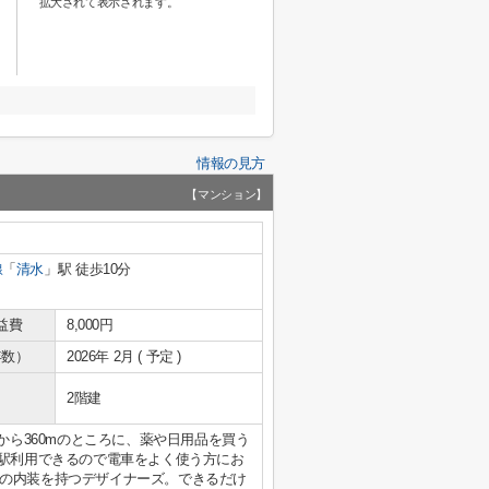
拡大されて表示されます。
情報の見方
【マンション】
線
「
清水
」駅 徒歩10分
益費
8,000円
年数）
2026年 2月 ( 予定 )
2階建
から360mのところに、薬や日用品を買う
2駅利用できるので電車をよく使う方にお
の内装を持つデザイナーズ。できるだけ