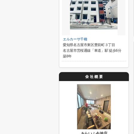
エルカーサ千種
愛知県名古屋市東区豊前町３丁目
名古屋市営桜通線「車道」駅 徒歩6分
築8年
みらいふ今池店