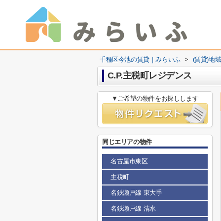
千種区今池の賃貸｜みらいふ
>
(賃貸)地
C.P.主税町レジデンス
▼ご希望の物件をお探しします
同じエリアの物件
名古屋市東区
主税町
名鉄瀬戸線 東大手
名鉄瀬戸線 清水