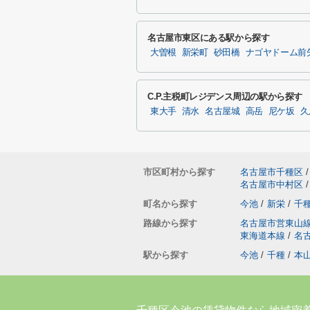
名古屋市東区にある駅から探す
大曽根
新栄町
砂田橋
ナゴヤドーム前
C.P.主税町レジデンス周辺の駅から探す
東大手
清水
名古屋城
高岳
尼ケ坂
久
市区町村から探す
名古屋市千種区
/
名古屋市中村区
/
町名から探す
今池
/
新栄
/
千
路線から探す
名古屋市営東山
東海道本線
/
名
駅から探す
今池
/
千種
/
本