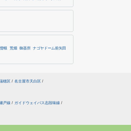
曽根
荒畑
御器所
ナゴヤドーム前矢田
瑞穂区
/
名古屋市天白区
/
瀬戸線
/
ガイドウェイバス志段味線
/