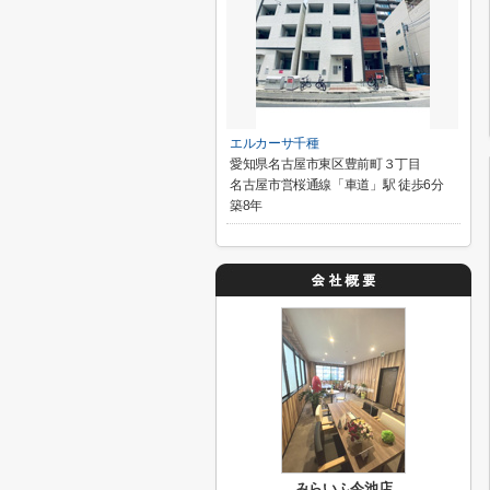
エルカーサ千種
愛知県名古屋市東区豊前町３丁目
名古屋市営桜通線「車道」駅 徒歩6分
築8年
みらいふ今池店