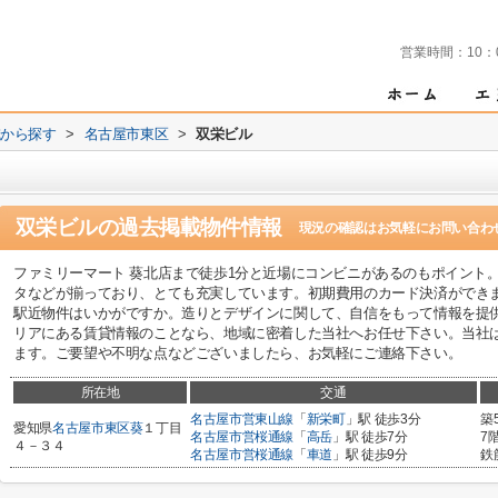
営業時間：
10：
域から探す
>
名古屋市東区
>
双栄ビル
双栄ビル
の過去掲載物件情報
現況の確認はお気軽にお問い合わ
ファミリーマート 葵北店まで徒歩1分と近場にコンビニがあるのもポイント
タなどが揃っており、とても充実しています。初期費用のカード決済ができ
駅近物件はいかがですか。造りとデザインに関して、自信をもって情報を提
リアにある賃貸情報のことなら、地域に密着した当社へお任せ下さい。当社
ます。ご要望や不明な点などございましたら、お気軽にご連絡下さい。
所在地
交通
名古屋市営東山線
「
新栄町
」駅 徒歩3分
築
愛知県
名古屋市東区
葵
１丁目
名古屋市営桜通線
「
高岳
」駅 徒歩7分
7
４－３４
名古屋市営桜通線
「
車道
」駅 徒歩9分
鉄