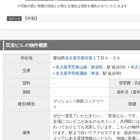
※写真や図と実際の現状とが異なる場合は現状を優先させていただきます
【外観】
コメント
双栄ビル
の物件概要
所在地
愛知県
名古屋市東区
葵
１丁目４－３４
名古屋市営東山線
「
新栄町
」駅 徒歩3分
名古
交通
名古屋市営桜通線
「
車道
」駅 徒歩9分
賃料
-
管理費・共
面積
-
築年月（築
マンション / 鉄筋コンクリー
種別/構造
階建
ト
ぜひ一度見ていただきたい、「双栄ビル」です。
近場にコンビニがあるのもポイント。共用部には
わっておりとても充実しています。こちらの物件
備考
けます。駅まで歩いてアクセスできる、徒歩3分
エリアにある賃貸情報のことなら、地域に密着し