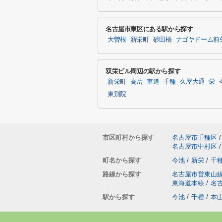
名古屋市東区にある駅から探す
大曽根
新栄町
砂田橋
ナゴヤドーム前
双栄ビル周辺の駅から探す
新栄町
高岳
車道
千種
久屋大通
栄
東別院
市区町村から探す
名古屋市千種区
/
名古屋市中村区
/
町名から探す
今池
/
新栄
/
千
路線から探す
名古屋市営東山
東海道本線
/
名
駅から探す
今池
/
千種
/
本