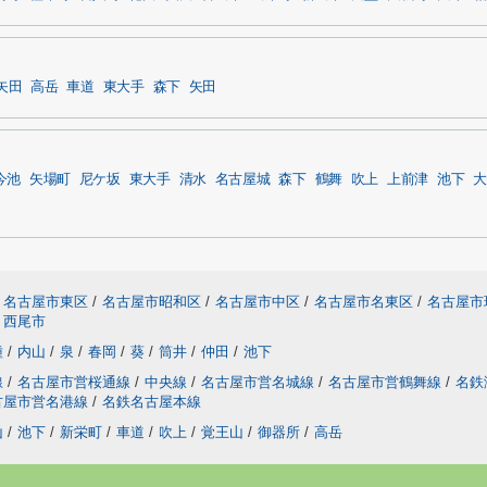
矢田
高岳
車道
東大手
森下
矢田
今池
矢場町
尼ケ坂
東大手
清水
名古屋城
森下
鶴舞
吹上
上前津
池下
大
名古屋市東区
/
名古屋市昭和区
/
名古屋市中区
/
名古屋市名東区
/
名古屋市
西尾市
種
/
内山
/
泉
/
春岡
/
葵
/
筒井
/
仲田
/
池下
線
/
名古屋市営桜通線
/
中央線
/
名古屋市営名城線
/
名古屋市営鶴舞線
/
名鉄
古屋市営名港線
/
名鉄名古屋本線
山
/
池下
/
新栄町
/
車道
/
吹上
/
覚王山
/
御器所
/
高岳