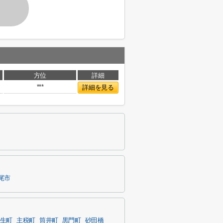
方位
詳細
***
詳細を見る
尾市
生町
主税町
筒井町
黒門町
砂田橋