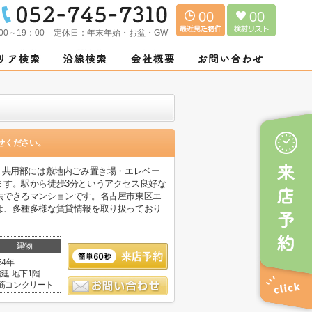
00
00
00～19：00
定休日：
年末年始・お盆・GW
せください。
。共用部には敷地内ごみ置き場・エレベー
ます。駅から徒歩3分というアクセス良好な
供できるマンションです。名古屋市東区エ
は、多種多様な賃貸情報を取り扱っており
建物
54年
階建 地下1階
筋コンクリート