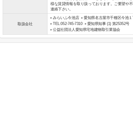
様な賃貸情報を取り扱っております。ご要望や不
連絡下さい。
みらいふ今池店
愛知県名古屋市千種区今池１丁
TEL:052-745-7310
愛知県知事 (1) 第25352号
取扱会社
公益社団法人愛知県宅地建物取引業協会