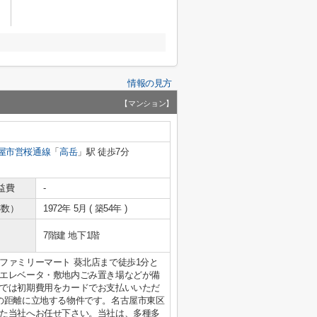
情報の見方
【マンション】
屋市営桜通線
「
高岳
」駅 徒歩7分
益費
-
年数）
1972年 5月 ( 築54年 )
7階建 地下1階
ファミリーマート 葵北店まで徒歩1分と
エレベータ・敷地内ごみ置き場などが備
では初期費用をカードでお支払いいただ
の距離に立地する物件です。名古屋市東区
た当社へお任せ下さい。当社は、多種多