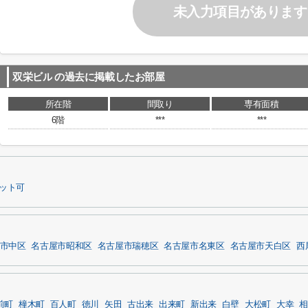
未入力項目があります
双栄ビル
の過去に掲載したお部屋
所在階
間取り
専有面積
6階
***
***
ット可
市中区
名古屋市昭和区
名古屋市瑞穂区
名古屋市名東区
名古屋市天白区
西
前町
橦木町
百人町
徳川
矢田
古出来
出来町
新出来
白壁
大松町
大幸
相