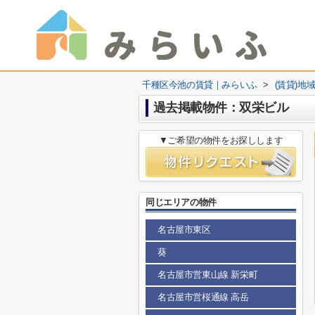
千種区今池の賃貸｜みらいふ
>
(賃貸)地
過去掲載物件：双栄ビル
▼ご希望の物件をお探しします
同じエリアの物件
名古屋市東区
葵
名古屋市営東山線 新栄町
名古屋市営桜通線 高岳