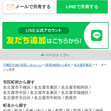
メールで共有する
LINEで共有する
ページトップへ
千種区今池の賃貸｜みらいふ
>
(賃貸)地域から探す
>
名古屋市東区
>
ラ・ネー
ジュ筒井
市区町村から探す
名古屋市千種区
/
名古屋市東区
/
名古屋市昭和区
/
名古屋市中区
/
名古屋市名東区
/
名古屋市瑞穂区
/
名古屋市天白区
/
名古屋市中村区
/
西尾市
町名から探す
今池
/
新栄
/
千種
/
内山
/
泉
/
春岡
/
葵
/
筒井
/
池下
/
仲田