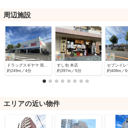
周辺施設
ドラッグスギヤマ 筒井店
すし旬 本店
約249m／4分
約397m／5分
約408m／
エリアの近い物件