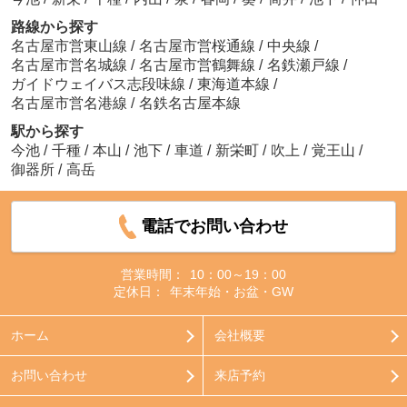
路線から探す
名古屋市営東山線
/
名古屋市営桜通線
/
中央線
/
名古屋市営名城線
/
名古屋市営鶴舞線
/
名鉄瀬戸線
/
ガイドウェイバス志段味線
/
東海道本線
/
名古屋市営名港線
/
名鉄名古屋本線
駅から探す
今池
/
千種
/
本山
/
池下
/
車道
/
新栄町
/
吹上
/
覚王山
/
御器所
/
高岳
電話でお問い合わせ
営業時間：
10：00～19：00
定休日：
年末年始・お盆・GW
ホーム
会社概要
お問い合わせ
来店予約