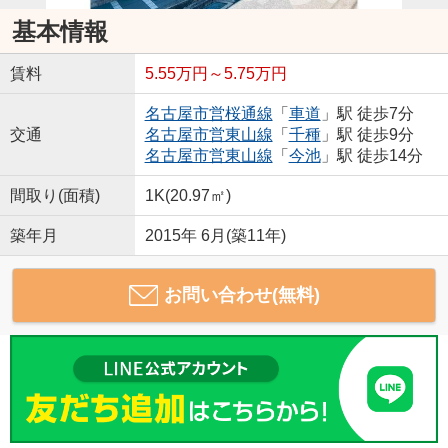
基本情報
賃料
5.55万円～5.75万円
名古屋市営桜通線
「
車道
」駅 徒歩7分
交通
名古屋市営東山線
「
千種
」駅 徒歩9分
名古屋市営東山線
「
今池
」駅 徒歩14分
間取り(面積)
1K(20.97㎡)
築年月
2015年 6月(築11年)
お問い合わせ(無料)