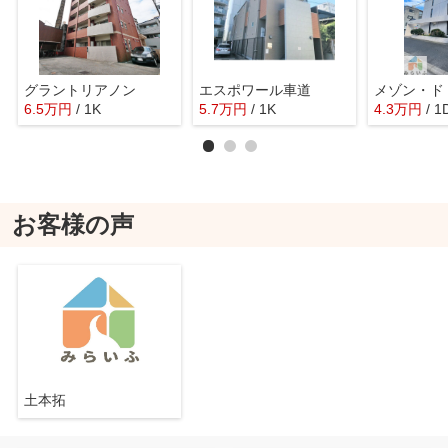
グラントリアノン
エスポワール車道
6.5
万
円
/ 1K
5.7
万
円
/ 1K
4.3
万
円
/ 1
お客様の声
土本拓