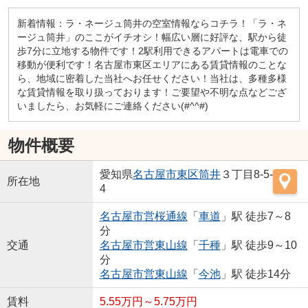
新着情報：ラ・ネージュ筒井の空室情報ならコチラ！「ラ・ネ
ージュ筒井」のここがイチオシ！幅広い層に好評な、駅から徒
歩7分に立地する物件です！2駅利用できるアパートは電車での
移動が便利です！名古屋市東区エリアにある賃貸情報のことな
ら、地域に密着した当社へお任せください！当社は、多種多様
な賃貸情報を取り扱っております！ご要望や不明な点などござ
いましたら、お気軽にご連絡ください(#^^#)
物件概要
愛知県
名古屋市東区
筒井
３丁目8-5-
所在地
4
名古屋市営桜通線
「
車道
」駅 徒歩7～8
分
交通
名古屋市営東山線
「
千種
」駅 徒歩9～10
分
名古屋市営東山線
「
今池
」駅 徒歩14分
賃料
5.55万円～5.75万円