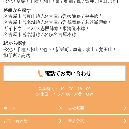
今池
/
新栄
/
千種
/
内山
/
泉
/
春岡
/
葵
/
筒井
/
仲田
/
池下
路線から探す
名古屋市営東山線
/
名古屋市営桜通線
/
中央線
/
名古屋市営名城線
/
名古屋市営鶴舞線
/
名鉄瀬戸線
/
ガイドウェイバス志段味線
/
東海道本線
/
名古屋市営名港線
/
名鉄名古屋本線
駅から探す
今池
/
千種
/
本山
/
池下
/
新栄町
/
車道
/
吹上
/
覚王山
/
御器所
/
高岳
電話でお問い合わせ
営業時間：
10：00～19：00
定休日：
年末年始・お盆・GW
ホーム
会社概要
お問い合わせ
来店予約