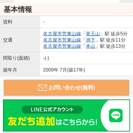
基本情報
賃料
-
名古屋市営東山線
「
覚王山
」駅 徒歩5分
交通
名古屋市営東山線
「
池下
」駅 徒歩11分
名古屋市営東山線
「
本山
」駅 徒歩13分
間取り(面積)
-(-)
築年月
2009年 7月(築17年)
お問い合わせ(無料)