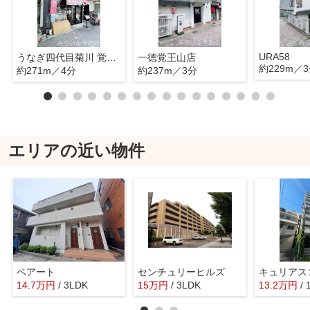
URA58
うなぎ四代目菊川 覚王山店
一徳覚王山店
約229m／
約271m／4分
約237m／3分
エリアの近い物件
ベアート
センチュリーヒルズ
キュリアス
14.7
万
円
/ 3LDK
15
万
円
/ 3LDK
13.2
万
円
/