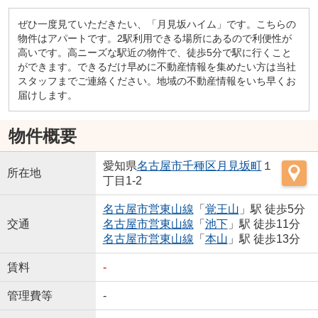
ぜひ一度見ていただきたい、「月見坂ハイム」です。こちらの
物件はアパートです。2駅利用できる場所にあるので利便性が
高いです。高ニーズな駅近の物件で、徒歩5分で駅に行くこと
ができます。できるだけ早めに不動産情報を集めたい方は当社
スタッフまでご連絡ください。地域の不動産情報をいち早くお
届けします。
物件概要
愛知県
名古屋市千種区
月見坂町
１
所在地
丁目1-2
名古屋市営東山線
「
覚王山
」駅 徒歩5分
交通
名古屋市営東山線
「
池下
」駅 徒歩11分
名古屋市営東山線
「
本山
」駅 徒歩13分
賃料
-
管理費等
-