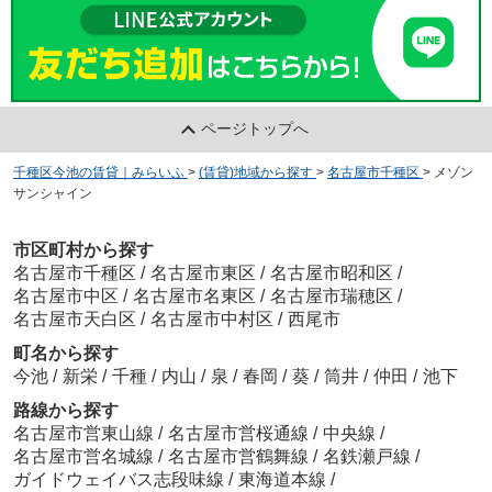
ページトップへ
千種区今池の賃貸｜みらいふ
>
(賃貸)地域から探す
>
名古屋市千種区
>
メゾン
サンシャイン
市区町村から探す
名古屋市千種区
/
名古屋市東区
/
名古屋市昭和区
/
名古屋市中区
/
名古屋市名東区
/
名古屋市瑞穂区
/
名古屋市天白区
/
名古屋市中村区
/
西尾市
町名から探す
今池
/
新栄
/
千種
/
内山
/
泉
/
春岡
/
葵
/
筒井
/
仲田
/
池下
路線から探す
名古屋市営東山線
/
名古屋市営桜通線
/
中央線
/
名古屋市営名城線
/
名古屋市営鶴舞線
/
名鉄瀬戸線
/
ガイドウェイバス志段味線
/
東海道本線
/