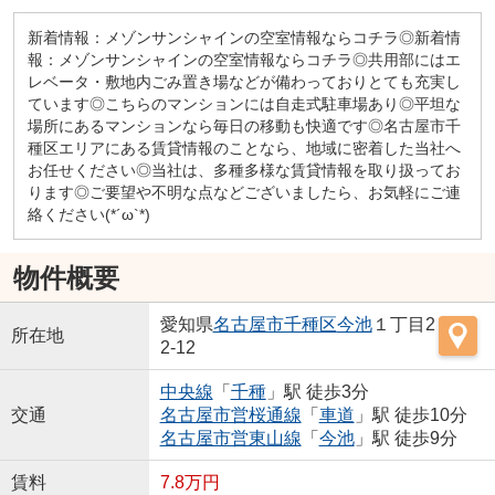
新着情報：メゾンサンシャインの空室情報ならコチラ◎新着情
報：メゾンサンシャインの空室情報ならコチラ◎共用部にはエ
レベータ・敷地内ごみ置き場などが備わっておりとても充実し
ています◎こちらのマンションには自走式駐車場あり◎平坦な
場所にあるマンションなら毎日の移動も快適です◎名古屋市千
種区エリアにある賃貸情報のことなら、地域に密着した当社へ
お任せください◎当社は、多種多様な賃貸情報を取り扱ってお
ります◎ご要望や不明な点などございましたら、お気軽にご連
絡ください(*´ω`*)
物件概要
愛知県
名古屋市千種区
今池
１丁目2
所在地
2-12
中央線
「
千種
」駅 徒歩3分
交通
名古屋市営桜通線
「
車道
」駅 徒歩10分
名古屋市営東山線
「
今池
」駅 徒歩9分
賃料
7.8万円