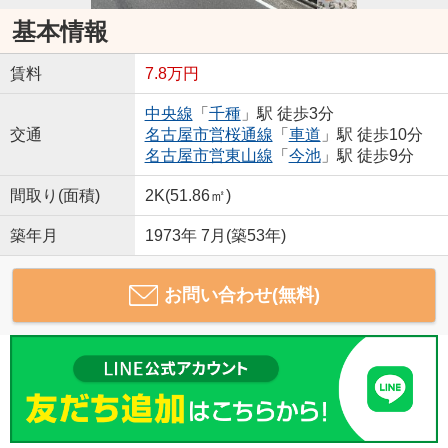
基本情報
賃料
7.8万円
中央線
「
千種
」駅 徒歩3分
交通
名古屋市営桜通線
「
車道
」駅 徒歩10分
名古屋市営東山線
「
今池
」駅 徒歩9分
間取り(面積)
2K(51.86㎡)
築年月
1973年 7月(築53年)
お問い合わせ(無料)