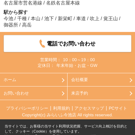
名古屋市営名港線
/
名鉄名古屋本線
駅から探す
今池
/
千種
/
本山
/
池下
/
新栄町
/
車道
/
吹上
/
覚王山
/
御器所
/
高岳
電話でお問い合わせ
営業時間：
10：00～19：00
定休日：
年末年始・お盆・GW
ホーム
会社概要
お問い合わせ
来店予約
プライバシーポリシー
利用規約
アクセスマップ
PCサイト
Copyright(c) みらいふ今池店 All rights reserved.
当サイトでは、お客様の当サイト利用状況把握、サービス向上検討を目的と
して、クッキー（Cookie）を使用しています。