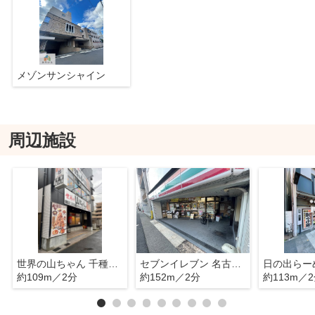
メゾンサンシャイン
周辺施設
世界の山ちゃん 千種駅前店
セブンイレブン 名古屋今池2丁目店
約109m／2分
約152m／2分
約113m／