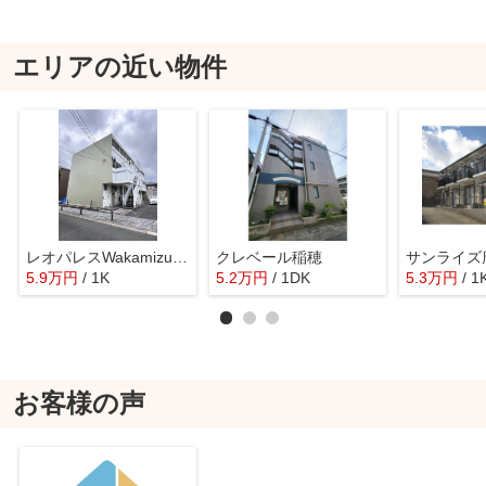
エリアの近い物件
レオパレスWakamizu 3
クレベール稲穂
サンライズ
5.9
万
円
/ 1K
5.2
万
円
/ 1DK
5.3
万
円
/ 1
お客様の声