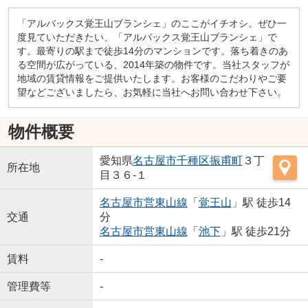
「アルバックス覚王山ブランシェ」のここがイチオシ。ぜひ一
度見ていただきたい、「アルバックス覚王山ブランシェ」で
す。最寄りの駅まで徒歩14分のマンションです。落ち着きのあ
る空間が広がっている、2014年築の物件です。当社スタッフが
地域の賃貸情報をご提供いたします。お客様のこだわりやご要
望などございましたら、お気軽に当社へお問い合わせ下さい。
物件概要
愛知県
名古屋市千種区
振甫町
３丁
所在地
目３６-１
名古屋市営東山線
「
覚王山
」駅 徒歩14
交通
分
名古屋市営東山線
「
池下
」駅 徒歩21分
賃料
-
管理費等
-