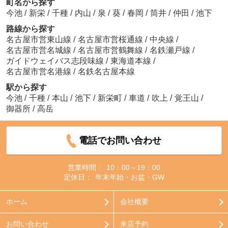
町名から探す
今池
/
新栄
/
千種
/
内山
/
泉
/
葵
/
春岡
/
筒井
/
仲田
/
池下
路線から探す
名古屋市営東山線
/
名古屋市営桜通線
/
中央線
/
名古屋市営名城線
/
名古屋市営鶴舞線
/
名鉄瀬戸線
/
ガイドウェイバス志段味線
/
東海道本線
/
名古屋市営名港線
/
名鉄名古屋本線
駅から探す
今池
/
千種
/
本山
/
池下
/
新栄町
/
車道
/
吹上
/
覚王山
/
御器所
/
高岳
電話でお問い合わせ
営業時間：
10：00～19：00
定休日：
年末年始・お盆・GW
ホーム
会社概要
お問い合わせ
来店予約