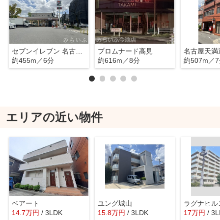
セブンイレブン 名古屋天満通店
プロムナード高見
名古屋天満
約455m／6分
約616m／8分
約507m／
エリアの近い物件
ベアート
ユング城山
14.7
万
円
/ 3LDK
15.8
万
円
/ 3LDK
17
万
円
/ 3