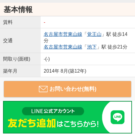
基本情報
賃料
-
名古屋市営東山線
「
覚王山
」駅 徒歩14
交通
分
名古屋市営東山線
「
池下
」駅 徒歩21分
間取り(面積)
-(-)
築年月
2014年 8月(築12年)
お問い合わせ(無料)